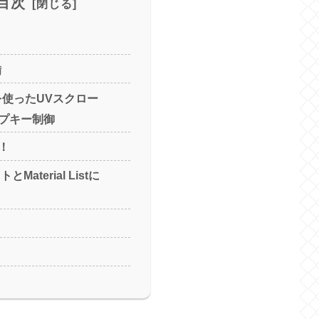
目次
備
STを使ったUVスクロー
プキー制御
！
Material Listに