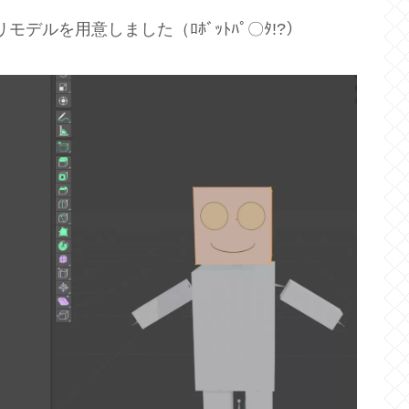
デルを用意しました（ﾛﾎﾞｯﾄﾊﾟ〇ﾀ!?）